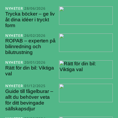
NYHETER
28/06/2026
Trycka böcker – ge liv
åt dina idéer i tryckt
form
NYHETER
26/02/2026
ROPAB – experten på
bilinredning och
bilutrustning
NYHETER
20/01/2026
Rätt för din bil: Viktiga
val
NYHETER
01/12/2025
Guide till fågelburar –
allt du behöver veta
för ditt bevingade
sällskapsdjur