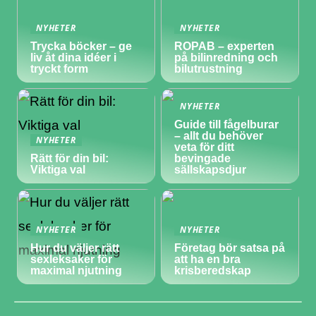
NYHETER
NYHETER
Trycka böcker – ge
ROPAB – experten
liv åt dina idéer i
på bilinredning och
tryckt form
bilutrustning
NYHETER
Guide till fågelburar
– allt du behöver
NYHETER
veta för ditt
Rätt för din bil:
bevingade
Viktiga val
sällskapsdjur
NYHETER
NYHETER
Hur du väljer rätt
Företag bör satsa på
sexleksaker för
att ha en bra
maximal njutning
krisberedskap