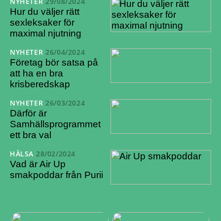
NYHETER
29/08/2024
Hur du väljer rätt
sexleksaker för
maximal njutning
NYHETER
26/04/2024
Företag bör satsa på
att ha en bra
krisberedskap
NYHETER
26/03/2024
Därför är
Samhällsprogrammet
ett bra val
HÄLSA
28/02/2024
Vad är Air Up
smakpoddar från Purii