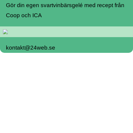
Gör din egen svartvinbärsgelé med recept från
Coop och ICA
kontakt@24web.se