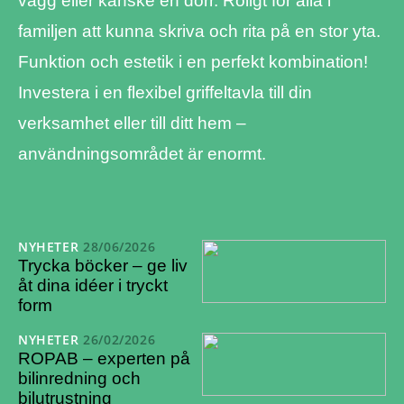
vägg eller kanske en dörr. Roligt för alla i
familjen att kunna skriva och rita på en stor yta.
Funktion och estetik i en perfekt kombination!
Investera i en flexibel griffeltavla till din
verksamhet eller till ditt hem –
användningsområdet är enormt.
NYHETER
28/06/2026
Trycka böcker – ge liv
åt dina idéer i tryckt
form
NYHETER
26/02/2026
ROPAB – experten på
bilinredning och
bilutrustning