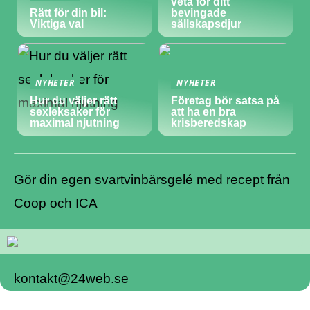
veta för ditt
Rätt för din bil:
bevingade
Viktiga val
sällskapsdjur
NYHETER
NYHETER
Hur du väljer rätt
Företag bör satsa på
sexleksaker för
att ha en bra
maximal njutning
krisberedskap
Gör din egen svartvinbärsgelé med recept från
Coop och ICA
kontakt@24web.se