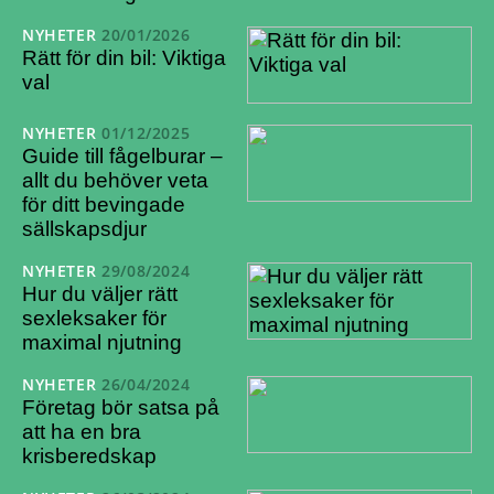
NYHETER
20/01/2026
Rätt för din bil: Viktiga
val
NYHETER
01/12/2025
Guide till fågelburar –
allt du behöver veta
för ditt bevingade
sällskapsdjur
NYHETER
29/08/2024
Hur du väljer rätt
sexleksaker för
maximal njutning
NYHETER
26/04/2024
Företag bör satsa på
att ha en bra
krisberedskap