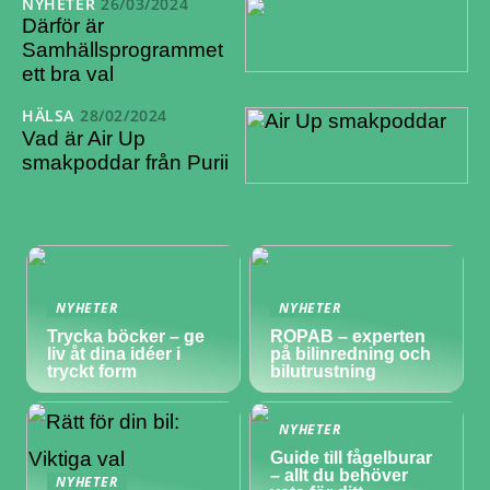
NYHETER
26/03/2024
Därför är
Samhällsprogrammet
ett bra val
HÄLSA
28/02/2024
Vad är Air Up
smakpoddar från Purii
NYHETER
NYHETER
Trycka böcker – ge
ROPAB – experten
liv åt dina idéer i
på bilinredning och
tryckt form
bilutrustning
NYHETER
Guide till fågelburar
– allt du behöver
NYHETER