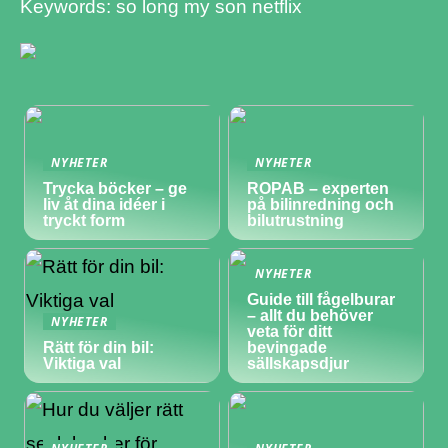
Keywords: so long my son netflix
NYHETER
NYHETER
Trycka böcker – ge
ROPAB – experten
liv åt dina idéer i
på bilinredning och
tryckt form
bilutrustning
NYHETER
Guide till fågelburar
– allt du behöver
NYHETER
veta för ditt
Rätt för din bil:
bevingade
Viktiga val
sällskapsdjur