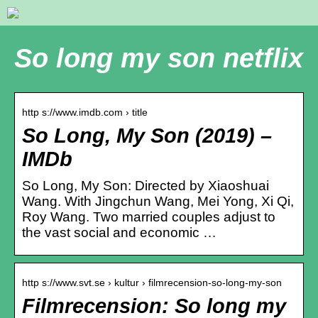
So long my son netflix
http s://www.imdb.com › title
So Long, My Son (2019) –
IMDb
So Long, My Son: Directed by Xiaoshuai
Wang. With Jingchun Wang, Mei Yong, Xi Qi,
Roy Wang. Two married couples adjust to
the vast social and economic …
http s://www.svt.se › kultur › filmrecension-so-long-my-son
Filmrecension: So long my