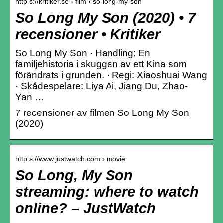
http s://kritiker.se › film › so-long-my-son
So Long My Son (2020) • 7
recensioner • Kritiker
So Long My Son · Handling: En
familjehistoria i skuggan av ett Kina som
förändrats i grunden. · Regi: Xiaoshuai Wang
· Skådespelare: Liya Ai, Jiang Du, Zhao-
Yan …
7 recensioner av filmen So Long My Son
(2020)
http s://www.justwatch.com › movie
So Long, My Son
streaming: where to watch
online? – JustWatch