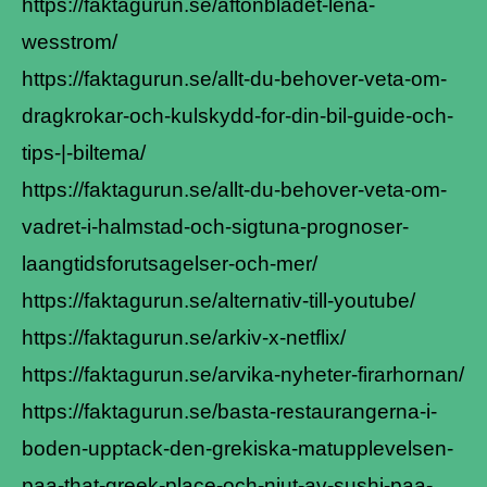
https://faktagurun.se/aftonbladet-lena-
wesstrom/
https://faktagurun.se/allt-du-behover-veta-om-
dragkrokar-och-kulskydd-for-din-bil-guide-och-
tips-|-biltema/
https://faktagurun.se/allt-du-behover-veta-om-
vadret-i-halmstad-och-sigtuna-prognoser-
laangtidsforutsagelser-och-mer/
https://faktagurun.se/alternativ-till-youtube/
https://faktagurun.se/arkiv-x-netflix/
https://faktagurun.se/arvika-nyheter-firarhornan/
https://faktagurun.se/basta-restaurangerna-i-
boden-upptack-den-grekiska-matupplevelsen-
paa-that-greek-place-och-njut-av-sushi-paa-