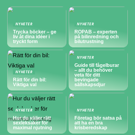
NYHETER
NYHETER
Trycka böcker – ge
ROPAB – experten
liv åt dina idéer i
på bilinredning och
tryckt form
bilutrustning
NYHETER
Guide till fågelburar
– allt du behöver
NYHETER
veta för ditt
Rätt för din bil:
bevingade
Viktiga val
sällskapsdjur
NYHETER
NYHETER
Hur du väljer rätt
Företag bör satsa på
sexleksaker för
att ha en bra
maximal njutning
krisberedskap