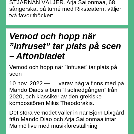
STJÄRNAN VÄLJER. Arja Saijonmaa, 68,
sångerska, på turné med Riksteatern, väljer
två favoritböcker:
Vemod och hopp när
”Infruset” tar plats på scen
– Aftonbladet
Vemod och hopp när ”Infruset” tar plats på
scen
10 nov. 2022 — … varav några finns med på
Mando Diaos album ”I solnedgången” från
2020, och klassiker av den grekiske
kompositören Mikis Theodorakis.
Det stora vemodet väller in när Björn Dixgård
från Mando Diao och Arja Saijonmaa intar
Malmö live med musikföreställning