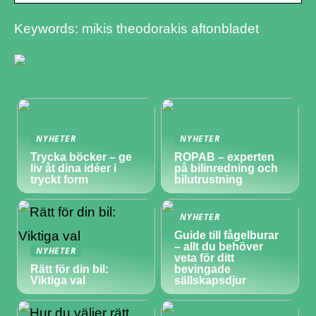
Keywords: mikis theodorakis aftonbladet
NYHETER
NYHETER
Trycka böcker – ge
ROPAB – experten
liv åt dina idéer i
på bilinredning och
tryckt form
bilutrustning
NYHETER
Guide till fågelburar
– allt du behöver
NYHETER
veta för ditt
Rätt för din bil:
bevingade
Viktiga val
sällskapsdjur